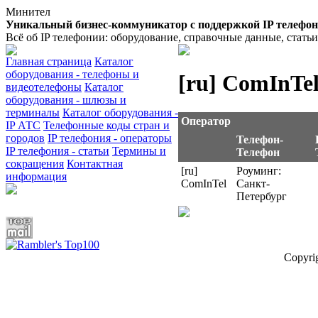
Минител
Уникальный бизнес-коммуникатор с поддержкой IP телефо
Всё об IP телефонии: оборудование, справочные данные, стать
Главная страница
Каталог
оборудования - телефоны и
[ru] ComInTe
видеотелефоны
Каталог
оборудования - шлюзы и
терминалы
Каталог оборудования -
Оператор
IP АТС
Телефонные коды стран и
городов
IP телефония - операторы
Телефон-
IP телефония - статьи
Термины и
Телефон
сокращения
Контактная
[ru]
Роуминг:
информация
ComInTel
Санкт-
Петербург
Copyri