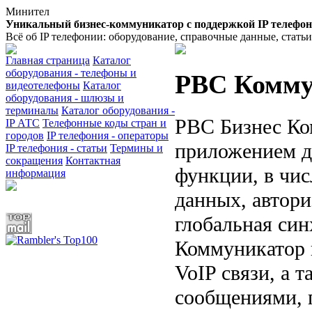
Минител
Уникальный бизнес-коммуникатор с поддержкой IP телефо
Всё об IP телефонии: оборудование, справочные данные, стать
Главная страница
Каталог
оборудования - телефоны и
РВС Комму
видеотелефоны
Каталог
оборудования - шлюзы и
терминалы
Каталог оборудования -
РВС Бизнес Ко
IP АТС
Телефонные коды стран и
городов
IP телефония - операторы
приложением д
IP телефония - статьи
Термины и
сокращения
Контактная
функции, в чи
информация
данных, автори
глобальная син
Коммуникатор 
VoIP связи, а 
сообщениями, 