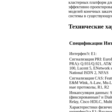
кластерных платформ дл
эффективно проектироват
моделей конечных заказ
системы в существующу
Технические х
Спецификации Инт
Интерфеи?с Е1:
Сигнализация PRI: Euro
PRA): Q.931/Q.921, AT&
100, Lucent 5, ENetwork
National ISDN 2, NFAS
Сигнализация CAS: Feat
E&M Wink, A-Law, Mu-L
ные протоколы, R1, R2
Инкапсуляция данных: 
(фиксированныи? и Dialu
Relay, Cisco HDLC, Multi
Характеристики физиче
интерфеи?са Е1: Входно