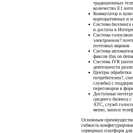
традиционных теле
количество E1 инт
Коммутатор и шлюз
корпоративных и о
Система биллинга 
и доступа в Интер
Система голосовои
электроннои? почт
почтовых ящиков
Система автоматиз
факсов (fax on dem
Система IVR (инте
деятельности разл
Центры обработки 
потребителеи?, сп
службы) с поддерж
переговоров в фо
Доступные интегри
среднего бизнеса 
АТС, служб голосо
меню, записи теле
Основным преимуществом
гибкость конфигуриров
серверных платформ дл