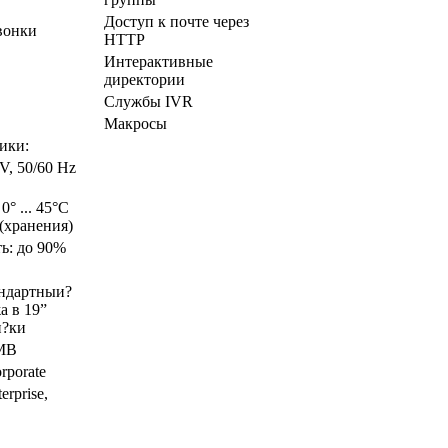
Доступ к почте через
вонки
HTTP
Интерактивные
директории
Службы IVR
Макросы
ики:
V, 50/60 Hz
° ... 45°C
C (хранения)
ь: до 90%
андартныи?
а в 19”
и?ки
SMB
rporate
erprise,