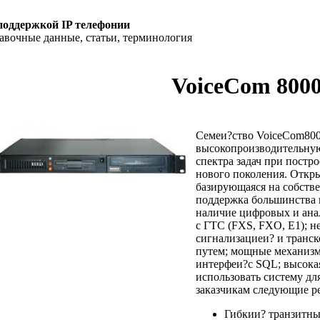
поддержкой IP телефонии
равочные данные, статьи, терминология
VoiceCom 800
Семеи?ство VoiceCom800
высокопроизводительную
спектра задач при постр
нового поколения. Откр
базирующаяся на собств
поддержка большинства п
наличие цифровых и ана
с ГТС (FXS, FXO, E1); н
сигнализациеи? и транс
путем; мощные механиз
интерфеи?с SQL; высока
использовать систему дл
заказчикам следующие р
Гибкии? транзитны