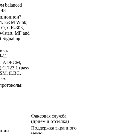
м balanced
-48
диционнои?
M, E&M Wink,
XO, GR-303,
ewlstart, MF and
 Signaling
овых
J-11
и: ADPCM,
G.723.1 (pass
GSM, iLBC,
eex
протоколы:
Факсовая служба
(прием и отсылка)
Поддержка экранного
инии
меню