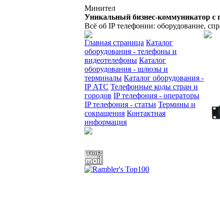
Минител
Уникальный бизнес-коммуникатор с 
Всё об IP телефонии: оборудование, сп
Главная страница
Каталог
оборудования - телефоны и
видеотелефоны
Каталог
оборудования - шлюзы и
терминалы
Каталог оборудования -
IP АТС
Телефонные коды стран и
городов
IP телефония - операторы
IP телефония - статьи
Термины и
сокращения
Контактная
информация