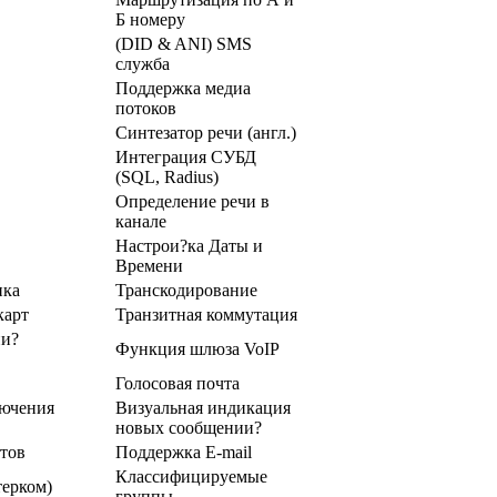
Б номеру
(DID & ANI) SMS
служба
Поддержка медиа
потоков
Синтезатор речи (англ.)
Интеграция СУБД
(SQL, Radius)
Определение речи в
канале
Настрои?ка Даты и
Времени
нка
Транскодирование
карт
Транзитная коммутация
ии?
Функция шлюза VoIP
Голосовая почта
лючения
Визуальная индикация
новых сообщении?
тов
Поддержка E-mail
Классифицируемые
терком)
группы