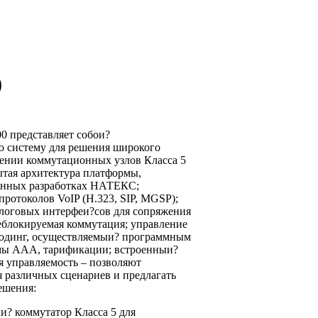
0
0 представляет собои?
 систему для решения широкого
оении коммутационных узлов Класса 5
ытая архитектура платформы,
енных разработках НАТЕКС;
ротоколов VoIP (H.323, SIP, MGSP);
логовых интерфеи?сов для сопряжения
еблокируемая коммутация; управление
кодинг, осуществляемыи? программным
мы AAA, тарификации; встроенныи?
я управляемость – позволяют
я различных сценариев и предлагать
ешения:
и? коммутатор Класса 5 для