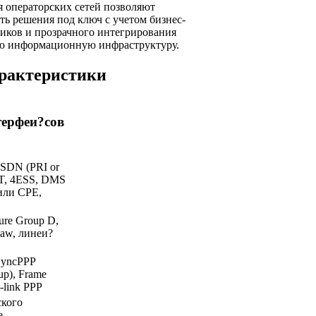
я операторских сетей позволяют
ь решения под ключ с учетом бизнес-
чиков и прозрачного интегрирования
ю информационную инфраструктуру.
арактеристики
ерфеи?сов
ISDN (PRI or
T, 4ESS, DMS
 или CPE,
ure Group D,
aw, линеи?
SyncPPP
p), Frame
-link PPP
ского
е