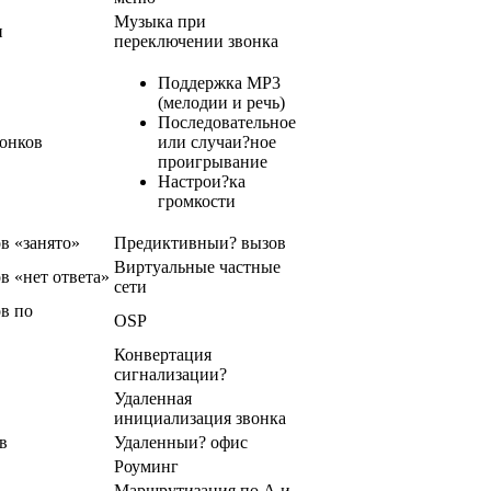
Музыка при
н
переключении звонка
Поддержка MP3
(мелодии и речь)
Последовательное
вонков
или случаи?ное
проигрывание
Настрои?ка
громкости
в «занято»
Предиктивныи? вызов
Виртуальные частные
в «нет ответа»
сети
в по
OSP
Конвертация
сигнализации?
Удаленная
инициализация звонка
в
Удаленныи? офис
Роуминг
Маршрутизация по А и