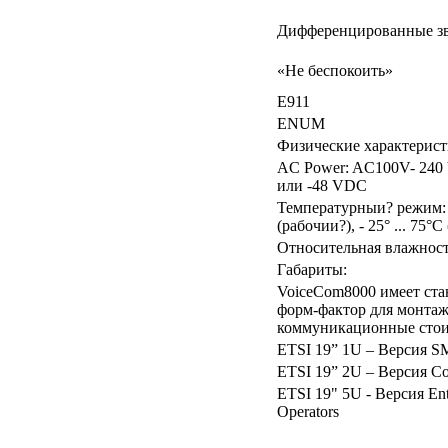
Дифференцированные з
«Не беспокоить»
E911
ENUM
Физические характерист
AC Power: AC100V- 240 
или -48 VDC
Температурныи? режим: 0
(рабочии?), - 25° ... 75°
Относительная влажност
Габариты:
VoiceCom8000 имеет ст
форм-фактор для монтаж
коммуникационные сто
ETSI 19” 1U – Версия 
ETSI 19” 2U – Версия Co
ETSI 19" 5U - Версия Ent
Operators