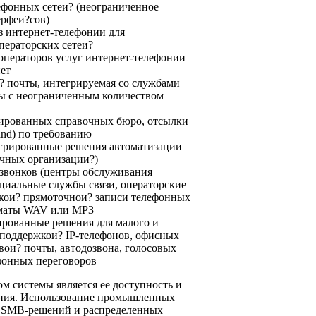
фонных сетеи? (неограниченное
ерфеи?сов)
 интернет-телефонии для
ператорских сетеи?
операторов услуг интернет-телефонии
нет
? почты, интегрируемая со службами
ы с неограниченным количеством
ированных справочных бюро, отсылки
and) по требованию
грированные решения автоматизации
ичных организации?)
звонков (центры обслуживания
ециальные службы связи, операторские
кои? прямоточнои? записи телефонных
рматы WAV или MP3
рованные решения для малого и
с поддержкои? IP-телефонов, офисных
вои? почты, автодозвона, голосовых
фонных переговоров
 системы является ее доступность и
ания. Использование промышленных
я SMB-решений и распределенных