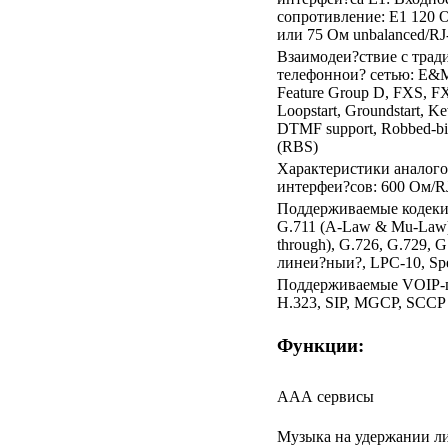
сопротивление: E1 120 О
или 75 Ом unbalanced/RJ
Взаимодеи?ствие с тра
телефоннои? сетью: E&
Feature Group D, FXS, F
Loopstart, Groundstart, K
DTMF support, Robbed-bit
(RBS)
Характеристики аналог
интерфеи?сов: 600 Ом/R
Поддерживаемые кодек
G.711 (A-Law & Mu-Law),
through), G.726, G.729, 
линеи?ныи?, LPC-10, Sp
Поддерживаемые VOIP-
H.323, SIP, MGCP, SCCP
Функции:
ААА сервисы
Музыка на удержании л