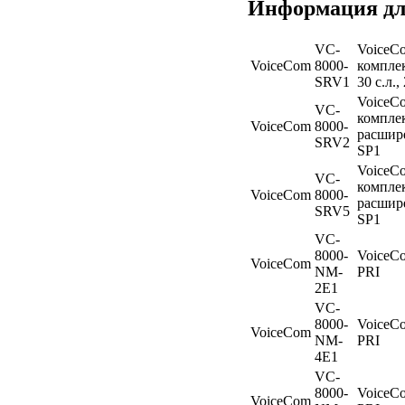
Информация дл
VC-
VoiceC
VoiceCom
8000-
комплек
SRV1
30 с.л.
VoiceC
VC-
комплек
VoiceCom
8000-
расшире
SRV2
SP1
VoiceC
VC-
комплек
VoiceCom
8000-
расшире
SRV5
SP1
VC-
8000-
VoiceCo
VoiceCom
NM-
PRI
2E1
VC-
8000-
VoiceCo
VoiceCom
NM-
PRI
4E1
VC-
8000-
VoiceCo
VoiceCom