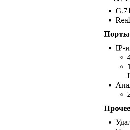
G.7
Real
Порты
IP-
Ана
Проче
Уда