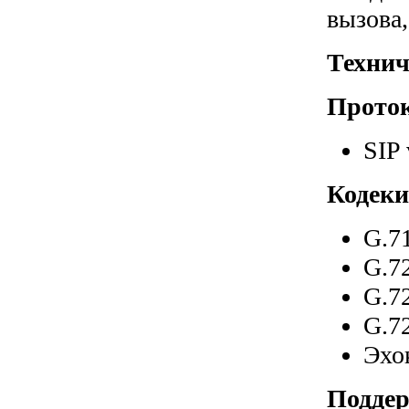
вызова,
Технич
Прото
SIP 
Кодеки
G.71
G.7
G.72
G.72
Эхо
Поддер