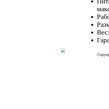
Пита
мак
Рабо
Разм
Вес:
Гара
Copyri