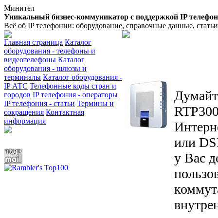
Минител
Уникальный бизнес-коммуникатор с поддержкой IP телефо
Всё об IP телефонии: оборудование, справочные данные, стать
Главная страница
Каталог
оборудования - телефоны и
видеотелефоны
Каталог
оборудования - шлюзы и
терминалы
Каталог оборудования -
IP АТС
Телефонные коды стран и
Думайт
городов
IP телефония - операторы
IP телефония - статьи
Термины и
RTP300 
сокращения
Контактная
информация
Интерн
или DS
у Вас 
пользо
коммут
внутрен