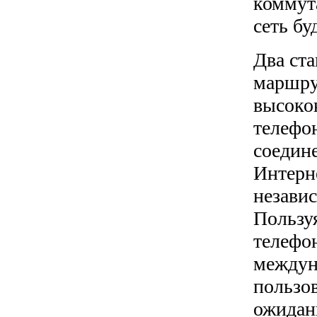
коммут
сеть бу
Два ст
маршру
высоко
телефо
соедин
Интерн
независ
Пользу
телефо
междун
пользов
ожидани