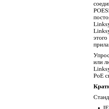
соеди
POES5
посто
Links
Links
этого
прила
Упрос
или л
Links
PoE с
Крат
Стан
IE