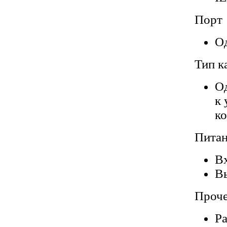
Порт
Од
Тип к
Од
к 
к
Пита
Вх
Вы
Проч
Ра