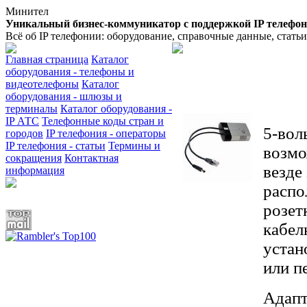
Минител
Уникальный бизнес-коммуникатор с поддержкой IP телефо
Всё об IP телефонии: оборудование, справочные данные, стать
Главная страница
Каталог
оборудования - телефоны и
видеотелефоны
Каталог
оборудования - шлюзы и
терминалы
Каталог оборудования -
IP АТС
Телефонные коды стран и
5-вол
городов
IP телефония - операторы
IP телефония - статьи
Термины и
возмо
сокращения
Контактная
везде
информация
распо
розет
кабел
устан
или п
Адапт