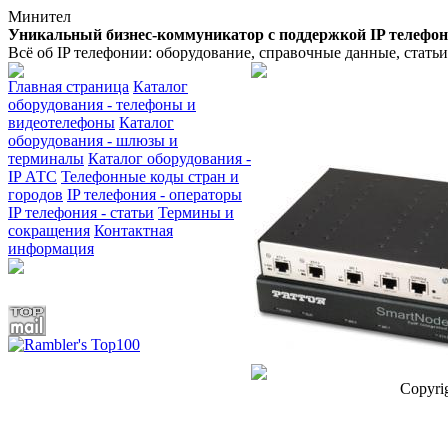
Минител
Уникальный бизнес-коммуникатор с поддержкой IP телефо
Всё об IP телефонии: оборудование, справочные данные, стать
Главная страница
Каталог
оборудования - телефоны и
видеотелефоны
Каталог
оборудования - шлюзы и
терминалы
Каталог оборудования -
IP АТС
Телефонные коды стран и
городов
IP телефония - операторы
IP телефония - статьи
Термины и
сокращения
Контактная
информация
Copyri