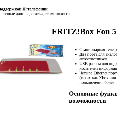
поддержкой IP телефонии
равочные данные, статьи, терминология
FRITZ!Box Fon 5
Стационарная телеф
Два порта для анало
автоответчиков
USB разъем для под
носителей информац
Четыре Ethernet пор
(таких как Xbox или 
подключения более 
Основные функ
возможности