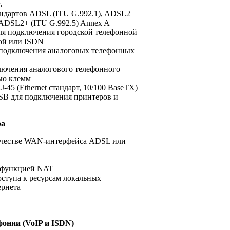
ь
ндартов ADSL (ITU G.992.1), ADSL2
 ADSL2+ (ITU G.992.5) Annex A
для подключения городской телефонной
вой или ISDN
я подключения аналоговых телефонных
лючения аналогового телефонного
ью клемм
-45 (Ethernet стандарт, 10/100 BaseTX)
SB для подключения принтеров и
ра
ачестве WAN-интерфейса ADSL или
 функцией NAT
доступа к ресурсам локальных
ернета
онии (VoIP и ISDN)