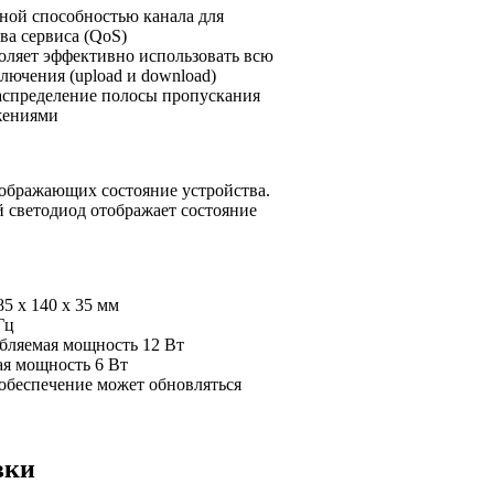
ной способностью канала для
ва сервиса (QoS)
озволяет эффективно использовать всю
ючения (upload и download)
аспределение полосы пропускания
жениями
тображающих состояние устройства.
 светодиод отображает состояние
5 x 140 x 35 мм
Гц
бляемая мощность 12 Вт
ая мощность 6 Вт
беспечение может обновляться
вки