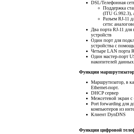
DSL/Телефонная сет
Поддержка ста
(ITU G.992.3),
Разъем RJ-11 
сети: аналого
Два порта RJ-11 дл
устройств
Один порт для подк
устройства с помощ
Четыре LAN порта RJ
Один мастер-порт U
накопителей данных
Функции маршрутизато
Маршрутизатор, в к
Ethernet-порт.
DHCP сервер
Межсетевой экран с
Port forwarding для 
компьютеров из инт
Клиент DynDNS
Функции цифровой телеф