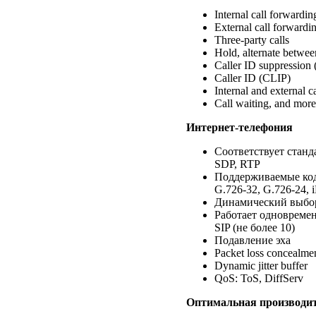
Internal call forwardin
External call forwardi
Three-party calls
Hold, alternate betwee
Caller ID suppression
Caller ID (CLIP)
Internal and external c
Call waiting, and more
Интернет-телефония
Соответствует станд
SDP, RTP
Поддерживаемые коде
G.726-32, G.726-24,
Динамический выбор
Работает одновреме
SIP (не более 10)
Подавление эха
Packet loss concealme
Dynamic jitter buffer
QoS: ToS, DiffServ
Оптимальная производи