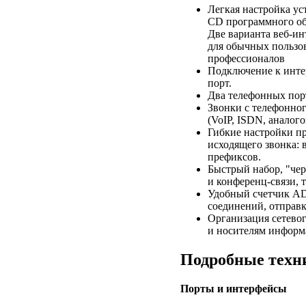
Легкая настройка ус
CD программного об
Две варианта веб-и
для обычных пользо
профессионалов
Подключение к инте
порт.
Два телефонных пор
Звонки с телефонно
(VoIP, ISDN, аналог
Гибкие настройки п
исходящего звонка:
префиксов.
Быстрый набор, "че
и конференц-связи, 
Удобный счетчик A
соединений, отправка
Организация сетево
и носителям информа
Подробные техн
Порты и интерфейсы