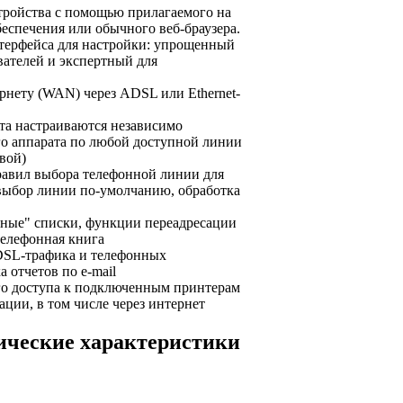
тройства с помощью прилагаемого на
еспечения или обычного веб-браузера.
нтерфейса для настройки: упрощенный
вателей и экспертный для
рнету (WAN) через ADSL или Ethernet-
та настраиваются независимо
го аппарата по любой доступной линии
овой)
равил выбора телефонной линии для
 выбор линии по-умолчанию, обработка
рные" списки, функции переадресации
телефонная книга
DSL-трафика и телефонных
 отчетов по e-mail
го доступа к подключенным принтерам
ции, в том числе через интернет
ические характеристики