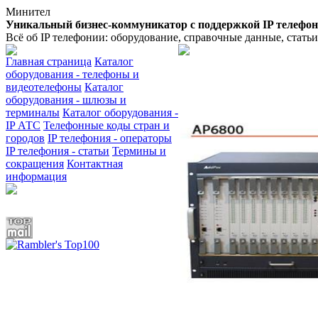
Минител
Уникальный бизнес-коммуникатор с поддержкой IP телефо
Всё об IP телефонии: оборудование, справочные данные, стать
Главная страница
Каталог
оборудования - телефоны и
видеотелефоны
Каталог
оборудования - шлюзы и
терминалы
Каталог оборудования -
IP АТС
Телефонные коды стран и
городов
IP телефония - операторы
IP телефония - статьи
Термины и
сокращения
Контактная
информация