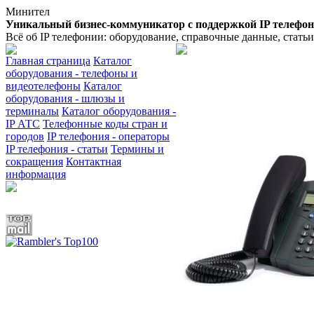
Минител
Уникальный бизнес-коммуникатор с поддержкой IP телефо
Всё об IP телефонии: оборудование, справочные данные, стать
Главная страница
Каталог
оборудования - телефоны и
видеотелефоны
Каталог
оборудования - шлюзы и
терминалы
Каталог оборудования -
IP АТС
Телефонные коды стран и
городов
IP телефония - операторы
IP телефония - статьи
Термины и
сокращения
Контактная
информация