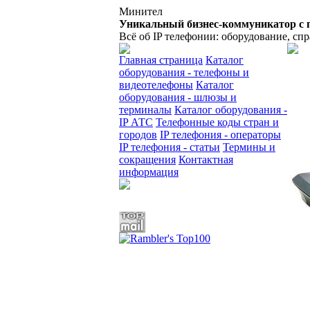
Минител
Уникальный бизнес-коммуникатор с 
Всё об IP телефонии: оборудование, сп
Главная страница
Каталог
оборудования - телефоны и
видеотелефоны
Каталог
оборудования - шлюзы и
терминалы
Каталог оборудования -
IP АТС
Телефонные коды стран и
городов
IP телефония - операторы
IP телефония - статьи
Термины и
сокращения
Контактная
информация