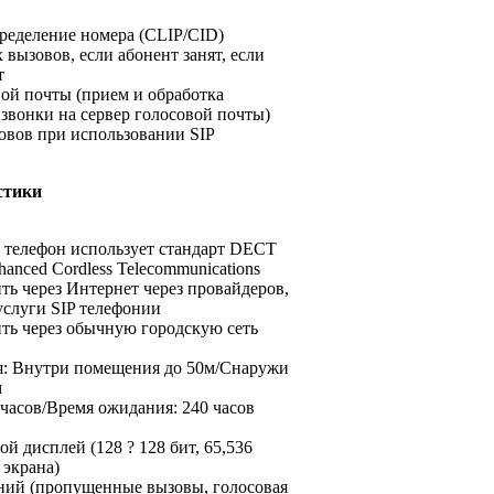
ределение номера (CLIP/CID)
 вызовов, если абонент занят, если
т
ой почты (прием и обработка
звонки на сервер голосовой почты)
овов при использовании SIP
стики
 телефон использует стандарт DECT
hanced Cordless Telecommunications
ть через Интернет через провайдеров,
слуги SIP телефонии
ть через обычную городскую сеть
я: Внутри помещения до 50м/Снаружи
м
 часов/Время ожидания: 240 часов
й дисплей (128 ? 128 бит, 65,536
 экрана)
ний (пропущенные вызовы, голосовая