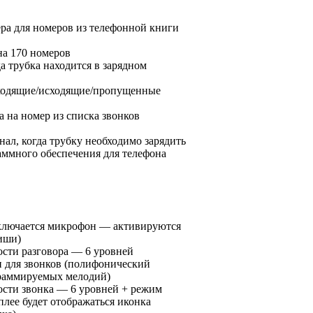
ра для номеров из телефонной книги
на 170 номеров
а трубка находится в зарядном
входящие/исходящие/пропущенные
 на номер из списка звонков
нал, когда трубку необходимо зарядить
ммного обеспечения для телефона
ключается микрофон — активируются
иши)
ости разговора — 6 уровней
 для звонков (полифонический
граммируемых мелодий)
ости звонка — 6 уровней + режим
плее будет отображаться иконка