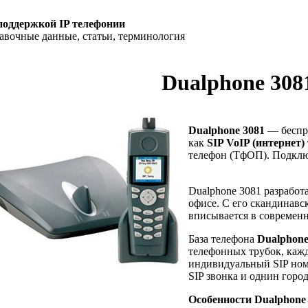
поддержкой IP телефонии
равочные данные, статьи, терминология
Dualphone 308
Dualphone 3081
— беспр
как
SIP VoIP (интернет)
телефон (ТфОП). Подклю
Dualphone 3081 разработа
офисе. С его скандинав
вписывается в современ
База телефона
Dualphone
телефонных трубок, кажд
индивидуальный SIP ном
SIP звонка и однин горо
Особенности
Dualphone