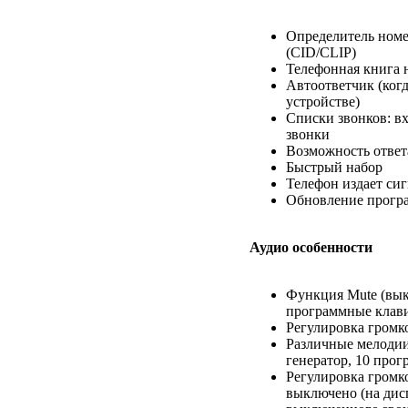
Определитель номе
(CID/CLIP)
Телефонная книга 
Автоответчик (когд
устройстве)
Списки звонков: 
звонки
Возможность ответа
Быстрый набор
Телефон издает сиг
Обновление програ
Аудио особенности
Функция Mute (вы
программные клав
Регулировка громк
Различные мелодии
генератор, 10 про
Регулировка громк
выключено (на дис