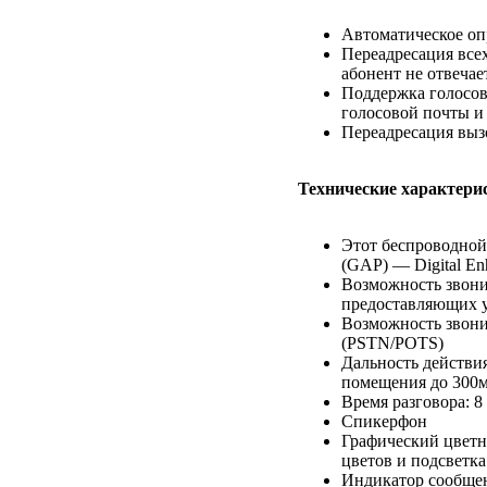
Автоматическое оп
Переадресация всех
абонент не отвечае
Поддержка голосов
голосовой почты и 
Переадресация выз
Технические характери
Этот беспроводной
(GAP) — Digital En
Возможность звони
предоставляющих у
Возможность звони
(PSTN/POTS)
Дальность действи
помещения до 300
Время разговора: 8
Спикерфон
Графический цветно
цветов и подсветка
Индикатор сообще