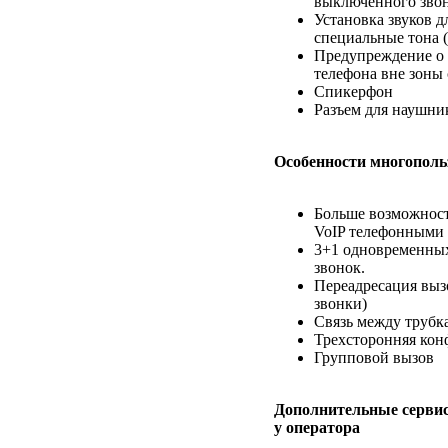
выключенного звон
Установка звуков 
специальные тона (
Предупреждение о 
телефона вне зоны 
Спикерфон
Разъем для наушник
Особенности многополь
Больше возможност
VoIP телефонными 
3+1 одновременных 
звонок.
Переадресация выз
звонки)
Связь между трубк
Трехсторонняя кон
Групповой вызов
Дополнительные сервис
у оператора