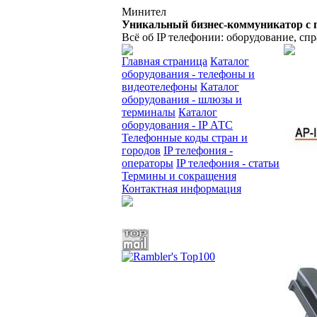
Минител
Уникальный бизнес-коммуникатор с 
Всё об IP телефонии: оборудование, сп
Главная страница
Каталог
оборудования - телефоны и
видеотелефоны
Каталог
оборудования - шлюзы и
терминалы
Каталог
оборудования - IP АТС
Телефонные коды стран и
городов
IP телефония -
операторы
IP телефония - статьи
Термины и сокращения
Контактная информация