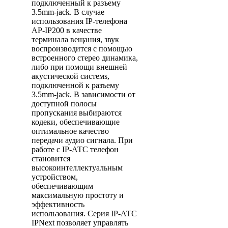
подключенный к разъему
3.5mm-jack. В случае
использования IP-телефона
AP-IP200 в качестве
терминала вещания, звук
воспроизводится с помощью
встроенного стерео динамика,
либо при помощи внешней
акустической системs,
подключенной к разъему
3.5mm-jack. В зависимости от
доступной полосы
пропускания выбираются
кодеки, обеспечивающие
оптимальное качество
передачи аудио сигнала. При
работе с IP-АТС телефон
становится
высокоинтеллектуальным
устройством,
обеспечивающим
максимальную простоту и
эффективность
использования. Серия IP-АТС
IPNext позволяет управлять